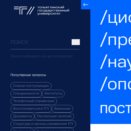
/ци
/пр
/на
Просто наберите, что вас интересует
Популярные запросы
/оп
Списки поступающих
Специальности
Институты
Телефонный справочник
ПОС
Восстановиться в ТГУ
Вакансии
Документы
Расписание занятий
Структура и органы управления ТГУ