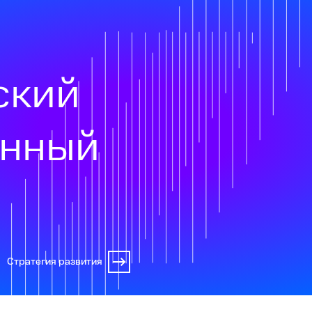
ский
онный
Стратегия развития