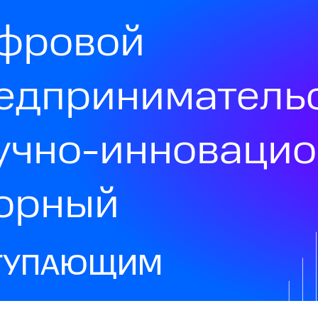
фровой
едприниматель
учно-инноваци
орный
ТУПАЮЩИМ