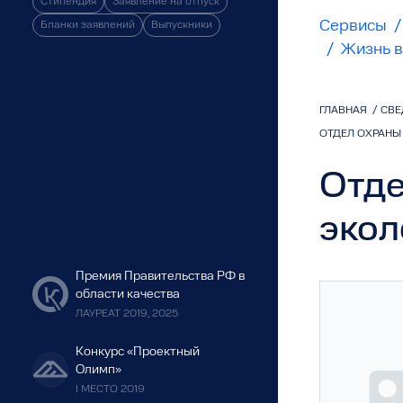
Стипендия
Заявление на отпуск
Сервисы
/
Бланки заявлений
Выпускники
/
Жизнь в
ГЛАВНАЯ
/
СВЕ
ОТДЕЛ ОХРАНЫ
Отде
экол
Премия Правительства РФ в
области качества
ЛАУРЕАТ 2019, 2025
Конкурс «Проектный
Олимп»
I МЕСТО 2019