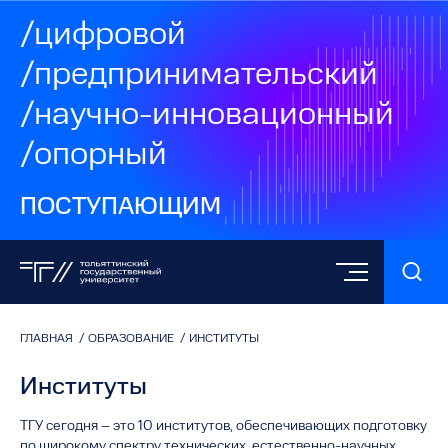
/цифровой
/предпринимательский
/научно-инновационный
/опорный
ПОСТУПАЮЩИМ
ГЛАВНАЯ
/
ОБРАЗОВАНИЕ
/
ИНСТИТУТЫ
Институты
ТГУ сегодня – это 10 институтов, обеспечивающих подготовку
по широкому спектру технических, естественно-научных,