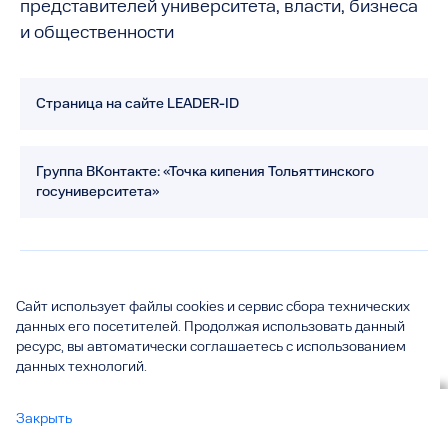
представителей университета, власти, бизнеса
и общественности
Страница на сайте LEADER-ID
Группа ВКонтакте: «Точка кипения Тольяттинского
госуниверситета»
Разделы
Сайт использует файлы cookies и сервис сбора технических
данных его посетителей. Продолжая использовать данный
01
Корпуса ТГУ
ресурс, вы автоматически соглашаетесь с использованием
данных технологий.
02
Общежития
03
Столовые и буфеты
Вы смотрите
Закрыть
Точка кипения
все
04
Физкультурно-оздоровительный комплекс