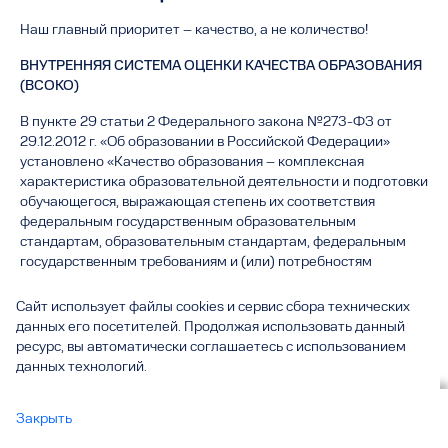
Наш главный приоритет – качество, а не количество!
ВНУТРЕННЯЯ СИСТЕМА ОЦЕНКИ КАЧЕСТВА ОБРАЗОВАНИЯ
(ВСОКО)
В пункте 29 статьи 2 Федерального закона №273-ФЗ от
29.12.2012 г. «Об образовании в Российской Федерации»
установлено «Качество образования – комплексная
характеристика образовательной деятельности и подготовки
обучающегося, выражающая степень их соответствия
федеральным государственным образовательным
стандартам, образовательным стандартам, федеральным
государственным требованиям и (или) потребностям
физического или юридического лица, в интересах которого
осуществляется образовательная деятельность, в том числе
Сайт использует файлы cookies и сервис сбора технических
степень достижения планируемых результатов
данных его посетителей. Продолжая использовать данный
образовательной программы».
ресурс, вы автоматически соглашаетесь с использованием
данных технологий.
Вы смотрите
Закрыть
Внутренняя система оценки качества образования
все