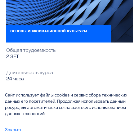
Общая трудоемкость
2 ЗЕТ
Длительность курса
24 часа
Сайт использует файлы cookies и сервис сбора технических
перейти в курс
данных его посетителей. Продолжая использовать данный
ресурс, вы автоматически соглашаетесь с использованием
данных технологий.
В курсе речь пойдет о принципах работы и компонентах
персонального компьютера. Подробно рассмотрены все
основные аспекты, необходимые для работы с операционной
Закрыть
системой Windows. В курсе наглядно рассматриваются