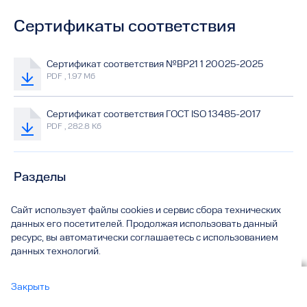
Сертификаты соответствия
Сертификат соответствия №ВР21 1 20025-2025
PDF , 1.97 Мб
Сертификат соответствия ГОСТ ISO 13485-2017
PDF , 282.8 Кб
Разделы
01
Основные сведения
Сайт использует файлы cookies и сервис сбора технических
данных его посетителей. Продолжая использовать данный
02
Структура и органы управления образовательной
ресурс, вы автоматически соглашаетесь с использованием
организацией
данных технологий.
03
Документы
Вы смотрите
Закрыть
Сертификаты соответствия
04
Образование
все