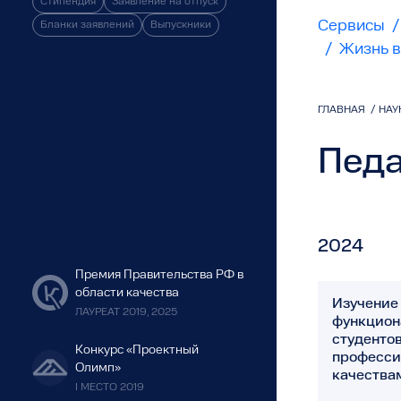
Стипендия
Заявление на отпуск
Сервисы
/
Бланки заявлений
Выпускники
/
Жизнь в
ГЛАВНАЯ
/
НАУ
Педа
2024
Премия Правительства РФ в
области качества
Изучение
ЛАУРЕАТ 2019, 2025
функцион
студентов
Конкурс «Проектный
професси
Олимп»
качества
I МЕСТО 2019