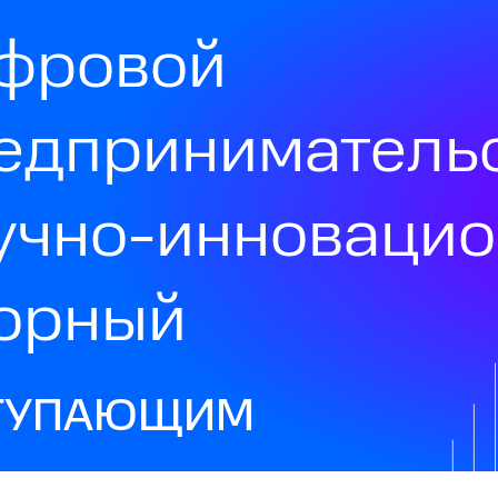
фровой
едприниматель
учно-инноваци
орный
ТУПАЮЩИМ