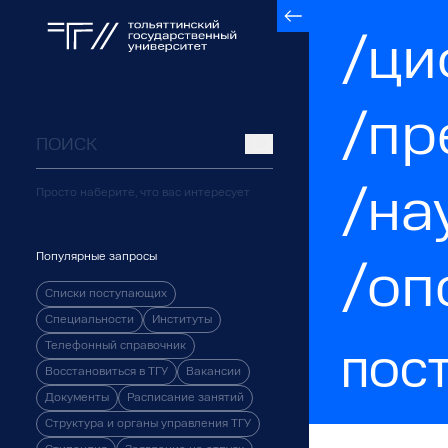
/ци
/пр
/на
Просто наберите, что вас интересует
Популярные запросы
/оп
Списки поступающих
Специальности
Институты
Телефонный справочник
ПОС
Восстановиться в ТГУ
Вакансии
Документы
Расписание занятий
Структура и органы управления ТГУ