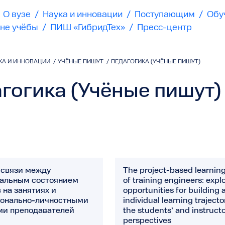
О вузе
/
Наука и инновации
/
Поступающим
/
Обу
не учёбы
/
ПИШ «ГибридТех»
/
Пресс-центр
КА И ИННОВАЦИИ
/
УЧЁНЫЕ ПИШУТ
/
ПЕДАГОГИКА (УЧЁНЫЕ ПИШУТ)
гогика (Учёные пишут)
 связи между
The project-based learnin
альным состоянием
of training engineers: expl
 на занятиях и
opportunities for building 
онально-личностными
individual learning traject
ми преподавателей
the students’ and instructo
perspectives