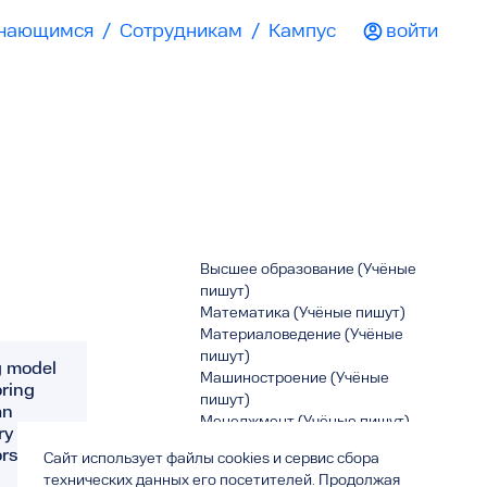
чающимся
/
Сотрудникам
/
Кампус
войти
Высшее образование (Учёные
пишут)
Математика (Учёные пишут)
Материаловедение (Учёные
пишут)
g model
Машиностроение (Учёные
oring
пишут)
an
Менеджмент (Учёные пишут)
ory from
Механика (Учёные пишут)
rs’
Сайт использует файлы cookies и сервис сбора
Мультидисциплинарные
технических данных его посетителей. Продолжая