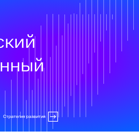
ский
онный
Стратегия развития