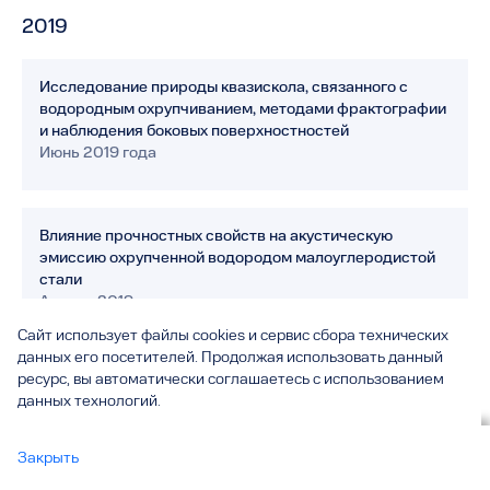
2019
Исследование природы квазискола, связанного с
водородным охрупчиванием, методами фрактографии
и наблюдения боковых поверхностностей
Июнь 2019 года
Влияние прочностных свойств на акустическую
эмиссию охрупченной водородом малоуглеродистой
стали
Апрель 2019 года
Сайт использует файлы cookies и сервис сбора технических
данных его посетителей. Продолжая использовать данный
ресурс, вы автоматически соглашаетесь с использованием
данных технологий.
Разделы
Вы смотрите
Закрыть
01
Наука в ТГУ
Механика (Учёные пишут)
все