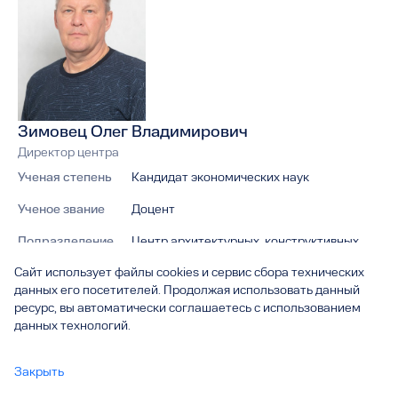
Зимовец Олег Владимирович
Директор центра
Ученая степень
Кандидат экономических наук
Ученое звание
Доцент
Подразделение
Центр архитектурных, конструктивных
решений и организации строительства,
Сайт использует файлы cookies и сервис сбора технических
Институт креативных индустрий,
данных его посетителей. Продолжая использовать данный
строительства и архитектуры, Секция
ресурс, вы автоматически соглашаетесь с использованием
"Промышленное и гражданское
данных технологий.
строительство"
Адрес
445020, Самарская область, г. Тольятти,
Закрыть
ул. Ушакова, д. 59, каб. С-504а