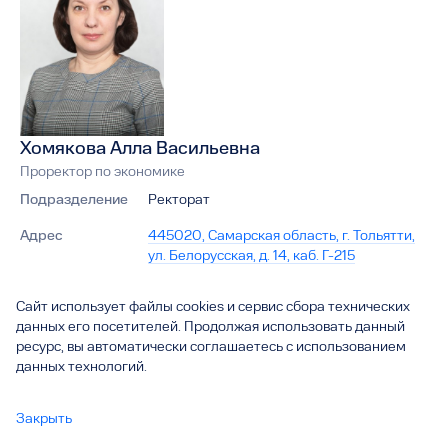
Хомякова Алла Васильевна
Проректор по экономике
Подразделение
Ректорат
Адрес
445020, Самарская область, г. Тольятти,
ул. Белорусская, д. 14, каб. Г-215
Телефон
44-95-19
Сайт использует файлы cookies и сервис сбора технических
данных его посетителей. Продолжая использовать данный
Электронная
a.homjakova@tltsu.ru
ресурс, вы автоматически соглашаетесь с использованием
почта
данных технологий.
Сайт
https://www.tltsu.ru/about_the_university/
management/rectorate
Закрыть