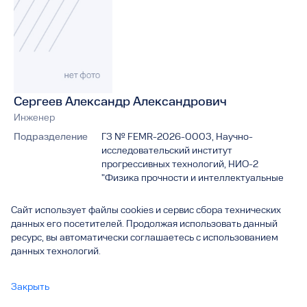
Сергеев Александр Александрович
Инженер
Подразделение
ГЗ № FEMR-2026-0003, Научно-
исследовательский институт
прогрессивных технологий, НИО-2
"Физика прочности и интеллектуальные
диагностические системы"
Сайт использует файлы cookies и сервис сбора технических
Адрес
445020, Самарская область, г. Тольятти,
данных его посетителей. Продолжая использовать данный
ул. Белорусская, д. 14 Б
ресурс, вы автоматически соглашаетесь с использованием
данных технологий.
Сайт
https://www.tltsu.ru/science-and-innovatio
n/niipt/nio-2
Закрыть