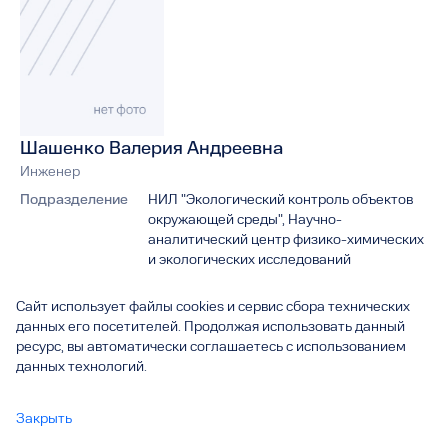
Шашенко Валерия Андреевна
Инженер
Подразделение
НИЛ "Экологический контроль объектов
окружающей среды", Научно-
аналитический центр физико-химических
и экологических исследований
Адрес
445020, Самарская область, г. Тольятти,
Сайт использует файлы cookies и сервис сбора технических
ул. Белорусская, д. 14 Б, каб. НИЧ-404,
данных его посетителей. Продолжая использовать данный
405
ресурс, вы автоматически соглашаетесь с использованием
данных технологий.
Электронная
D.Gusev2@tltsu.ru
почта
Закрыть