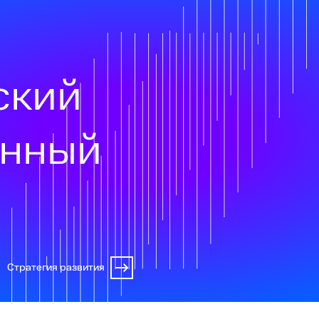
ский
онный
Стратегия развития