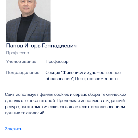
Панов Игорь Геннадиевич
Профессор
Ученое звание
Профессор
Подразделение
Секция "Живопись и художественное
образование", Центр современного
искусства
Сайт использует файлы cookies и сервис сбора технических
данных его посетителей. Продолжая использовать данный
ресурс, вы автоматически соглашаетесь с использованием
данных технологий.
Родился 10 апреля 1969 года.
Образование
Закрыть
2001
– окончание с отличием Санкт-Петербургского