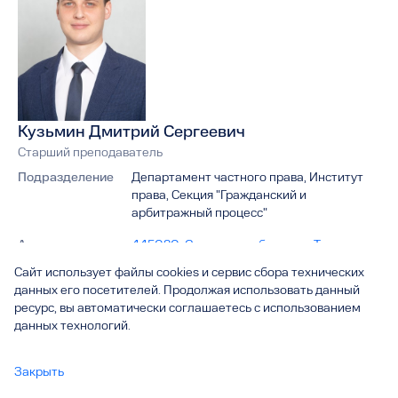
Кузьмин Дмитрий Сергеевич
Старший преподаватель
Подразделение
Департамент частного права, Институт
права, Секция "Гражданский и
арбитражный процесс"
Адрес
445020, Самарская область, г. Тольятти,
ул. Ушакова, д. 57, каб. Э-707а
Сайт использует файлы cookies и сервис сбора технических
данных его посетителей. Продолжая использовать данный
Телефон
44-94-29
ресурс, вы автоматически соглашаетесь с использованием
данных технологий.
Внутренний номер
94-29
Электронная
d.kuzmin@tltsu.ru
Закрыть
почта