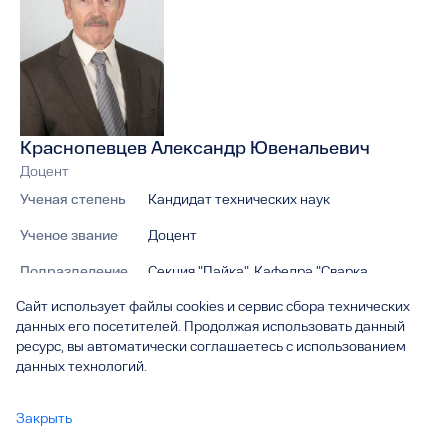
Краснопевцев Александр Ювенальевич
Доцент
Ученая степень
Кандидат технических наук
Ученое звание
Доцент
Подразделение
Секция "Пайка", Кафедра "Сварка,
обработка материалов давлением и
Сайт использует файлы cookies и сервис сбора технических
родственные процессы", Институт
данных его посетителей. Продолжая использовать данный
машиностроения, химии и энергетики
ресурс, вы автоматически соглашаетесь с использованием
данных технологий.
Адрес
445020, Самарская область, г. Тольятти,
ул. Белорусская, д. 14 Б, каб. А-401
Закрыть
Телефон
44-92-71