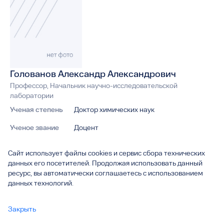
Голованов Александр Александрович
Профессор, Начальник научно-исследовательской
лаборатории
Ученая степень
Доктор химических наук
Ученое звание
Доцент
Подразделение
Кафедра "Химическая технология и
Сайт использует файлы cookies и сервис сбора технических
ресурсосбережение", Институт
данных его посетителей. Продолжая использовать данный
машиностроения, химии и энергетики,
ресурс, вы автоматически соглашаетесь с использованием
НИЛ-13 им. С.П. Коршунова "Органический
данных технологий.
синтез и анализ", Научно-аналитический
центр физико-химических и
экологических исследований
Закрыть