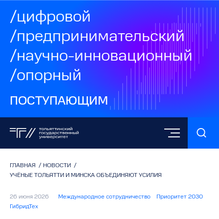
/цифровой
/предпринимательский
/научно-инновационный
/опорный
ПОСТУПАЮЩИМ
ГЛАВНАЯ
/
НОВОСТИ
/
УЧЁНЫЕ ТОЛЬЯТТИ И МИНСКА ОБЪЕДИНЯЮТ УСИЛИЯ
26 июня 2026
Международное сотрудничество
Приоритет 2030
ГибридТех