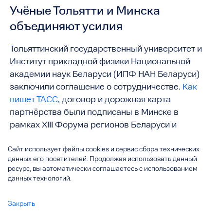
Учёные Тольятти и Минска
объединяют усилия
Тольяттинский государственный университет и
Институт прикладной физики Национальной
академии наук Беларуси (ИПФ НАН Беларуси)
заключили соглашение о сотрудничестве.
Как
пишет ТАСС
, договор и дорожная карта
партнёрства были подписаны в Минске в
рамках XIII Форума регионов Беларуси и
России. Подписи под документами поставили
Сайт использует файлы cookies и сервис сбора технических
ректор ТГУ Михаил Криштал и директор ИПФ
данных его посетителей. Продолжая использовать данный
НАН Беларуси Михаил Хейфец. Соглашение
ресурс, вы автоматически соглашаетесь с использованием
вступает в силу с момента подписания, а
данных технологий.
дорожная карта рассчитана на реализацию до
2035 года.
Закрыть