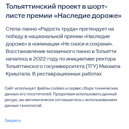
Тольяттинский проект в шорт-
листе премии «Наследие дороже»
Стела-панно «Радость труда» претендует на
победу в национальной премии «Наследие
дороже» в номинации «Не сноси и сохрани».
Восстановление мозаичного панно в Тольятти
началось в 2022 году по инициативе ректора
Тольяттинского госуниверситета (ТГУ) Михаила
Криштала. В реставрационных работах
участвовали специалисты центра мозаики ТГУ и
Сайт использует файлы cookies и сервис сбора технических
центра урбанистики ТГУ. Обновлённый арт-
данных его посетителей. Продолжая использовать данный
объект был открыт в сентябре 2023 года.
ресурс, вы автоматически соглашаетесь с использованием
данных технологий.
Закрыть