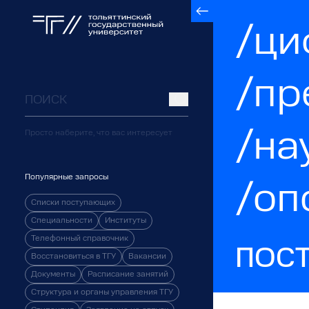
/ци
/пр
/на
Просто наберите, что вас интересует
Популярные запросы
/оп
Списки поступающих
Специальности
Институты
Телефонный справочник
ПОС
Восстановиться в ТГУ
Вакансии
Документы
Расписание занятий
Структура и органы управления ТГУ