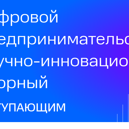
фровой
едприниматель
учно-инноваци
орный
ТУПАЮЩИМ