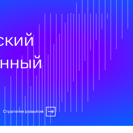
ский
онный
Стратегия развития