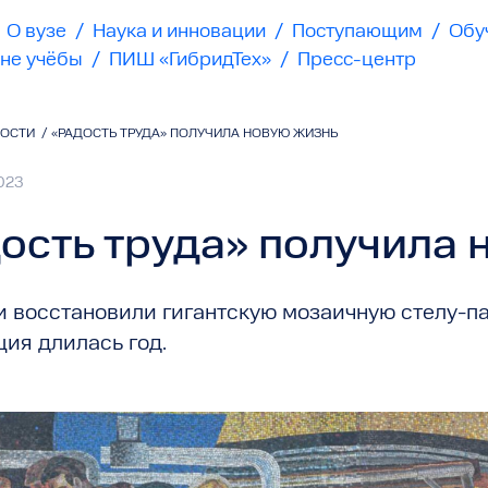
О вузе
/
Наука и инновации
/
Поступающим
/
Обу
не учёбы
/
ПИШ «ГибридТех»
/
Пресс-центр
ВОСТИ
/
«РАДОСТЬ ТРУДА» ПОЛУЧИЛА НОВУЮ ЖИЗНЬ
023
ость труда» получила 
и восстановили гигантскую мозаичную стелу-па
ия длилась год.