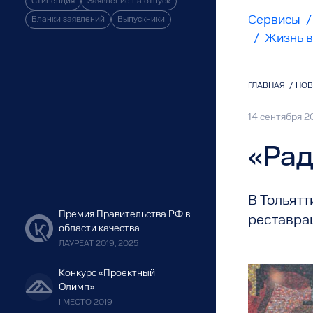
Стипендия
Заявление на отпуск
Сервисы
/
Бланки заявлений
Выпускники
/
Жизнь в
ГЛАВНАЯ
/
НО
14 сентября 2
«Рад
В Тольятт
Премия Правительства РФ в
реставрац
области качества
ЛАУРЕАТ 2019, 2025
Конкурс «Проектный
Олимп»
I МЕСТО 2019