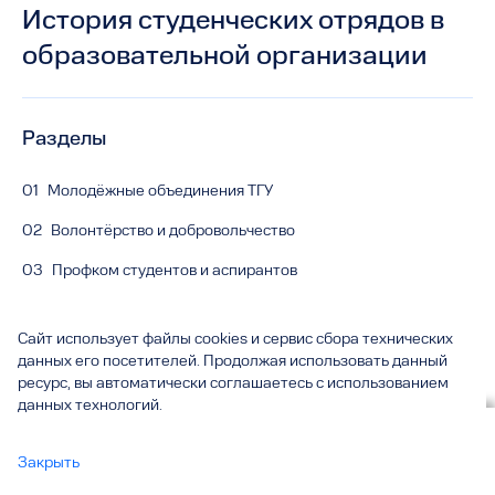
История студенческих отрядов в
образовательной организации
Разделы
01
Молодёжные объединения ТГУ
02
Волонтёрство и добровольчество
03
Профком студентов и аспирантов
04
«Цифровой кампус»
Сайт использует файлы cookies и сервис сбора технических
05
Единое окно поддержки молодых семей
данных его посетителей. Продолжая использовать данный
ресурс, вы автоматически соглашаетесь с использованием
06
Нормативные документы
данных технологий.
07
История студенческих отрядов
Вы смотрите
История студенческих отрядов в образовательной
Закрыть
организации
все