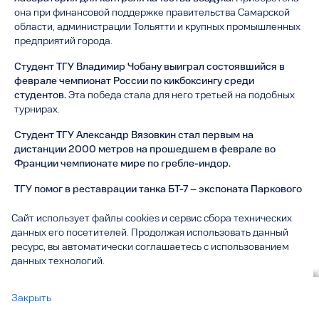
она при финансовой поддержке правительства Самарской
области, администрации Тольятти и крупных промышленных
предприятий города.
Студент ТГУ Владимир Чобану выиграл состоявшийся в
феврале чемпионат России по кикбоксингу среди
студентов.
Эта победа стала для него третьей на подобных
турнирах.
Студент ТГУ Александр Вязовкин стал первым на
дистанции 2000 метров на прошедшем в феврале во
Франции чемпионате мире по гребле-индор.
ТГУ помог в реставрации танка БТ-7 – экспоната Паркового
комплекса истории техники имени К. Г.
Сахарова.
Специалисты инновационно-технологического
Сайт использует файлы cookies и сервис сбора технических
парка вуза, используя технологию гравитационного литья,
данных его посетителей. Продолжая использовать данный
изготовили из алюминия 140 траков для двух танковых
ресурс, вы автоматически соглашаетесь с использованием
гусениц. Также в технопарке провели работы по
данных технологий.
механической обработке и сборке траков.
Вы смотрите
Закрыть
В мае в ТГУ открылся центр мозаики, его возглавил
События ТГУ за 2020 год
все
выпускник ТГУ Алексей Зуев.
Он объединил российских