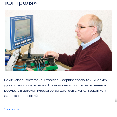
контроля»
Сайт использует файлы cookies и сервис сбора технических
данных его посетителей. Продолжая использовать данный
ресурс, вы автоматически соглашаетесь с использованием
Деятельность отдела «Электронные средства контроля»
данных технологий.
(НИО-14) сосредоточена на разработке электронных систем
автоматизации операций механообработки и
Вы смотрите
Закрыть
послеоперационного контроля качества деталей, которые
НИО-14 «Электронные средства контроля»
все
используются на Волжском автозаводе, предприятиях