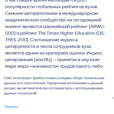
В настоящее время наблюдается рост
популярности глобальных рейтингов вузов.
Самыми авторитетными в международном
академическом сообществе на сегодняшний
момент являются Шанхайский рейтинг (ARWU-
500) и рейтинг The Times Higher Education (QS-
THES-200). Соотношение индекса
цитируемости и числа сотрудников вуза
является одним из критериев оценки. Индекс
цитирования (или ИЦ) – принятая в научном
мире мера «значимости» трудов какого-либо
ученого. Величина индекса определяется
Сайт использует файлы cookies и сервис сбора технических
количеством ссылок на этот труд (или фамилию)
данных его посетителей. Продолжая использовать данный
в других источниках.
ресурс, вы автоматически соглашаетесь с использованием
данных технологий.
Для каждого отдельного ученого публикация статьи в
рейтинговых журналах является признанием результатов его
Вы смотрите
исследований на международном уровне и открывает новые
Закрыть
Публикационная активность
все
возможности: получение международных грантов,