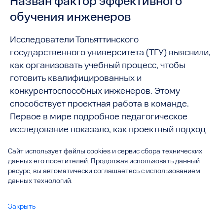
Назван фактор эффективного
обучения инженеров
Исследователи Тольяттинского
государственного университета (ТГУ) выяснили,
как организовать учебный процесс, чтобы
готовить квалифицированных и
конкурентоспособных инженеров. Этому
способствует проектная работа в команде.
Первое в мире подробное педагогическое
исследование показало, как проектный подход
помогает студентам выстроить собственную
Сайт использует файлы cookies и сервис сбора технических
образовательную траекторию и получить
данных его посетителей. Продолжая использовать данный
работу мечты. Его результаты могут быть
ресурс, вы автоматически соглашаетесь с использованием
полезны для всех высших учебных заведений,
данных технологий.
где обучают будущих инженеров.
Закрыть