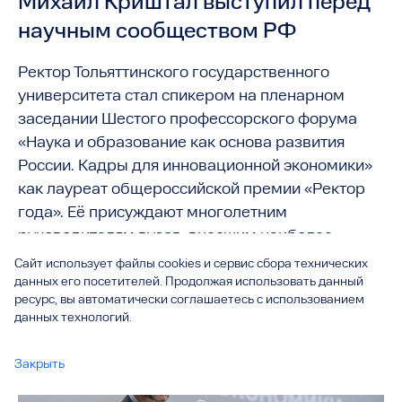
Михаил Криштал выступил перед
научным сообществом РФ
Ректор Тольяттинского государственного
университета стал спикером на пленарном
заседании Шестого профессорского форума
«Наука и образование как основа развития
России. Кадры для инновационной экономики»
как лауреат общероссийской премии «Ректор
года». Её присуждают многолетним
руководителям вузов, внесшим наиболее
значительный вклад в развитие высшего
Сайт использует файлы cookies и сервис сбора технических
образования.
данных его посетителей. Продолжая использовать данный
ресурс, вы автоматически соглашаетесь с использованием
данных технологий.
Закрыть