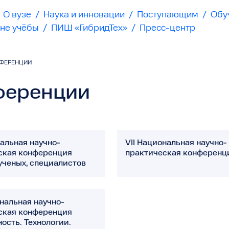
О вузе
/
Наука и инновации
/
Поступающим
/
Обу
не учёбы
/
ПИШ «ГибридТех»
/
Пресс-центр
ФЕРЕНЦИИ
ференции
альная научно-
VII Национальная научно-
ская конференция
практическая конференц
ученых, специалистов
ональная научно-
ская конференция
ость. Технологии.