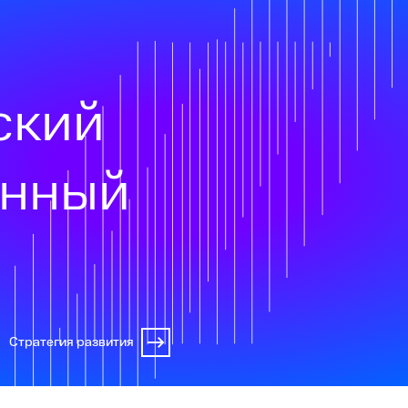
ский
онный
Стратегия развития