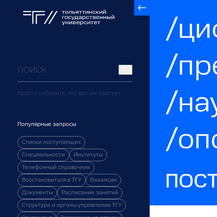
/ци
/пр
/на
Просто наберите, что вас интересует
Популярные запросы
/оп
Списки поступающих
Специальности
Институты
Телефонный справочник
ПОС
Восстановиться в ТГУ
Вакансии
Документы
Расписание занятий
Структура и органы управления ТГУ