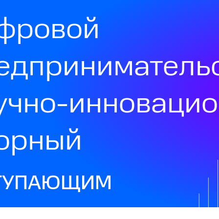
фровой
едприниматель
учно-инноваци
орный
ТУПАЮЩИМ