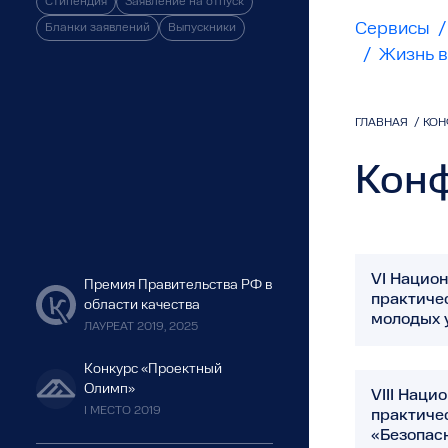
Стипендия
Заявление на отпуск
Сервисы
/
Бланки заявлений
Выпускники
/
Жизнь в
ГЛАВНАЯ
/
КОН
Кон
VI Национ
Премия Правительства РФ в
практиче
области качества
молодых 
ЛАУРЕАТ 2019, 2025
Конкурс «Проектный
Олимп»
VIII Наци
I МЕСТО 2019
практиче
«Безопасн