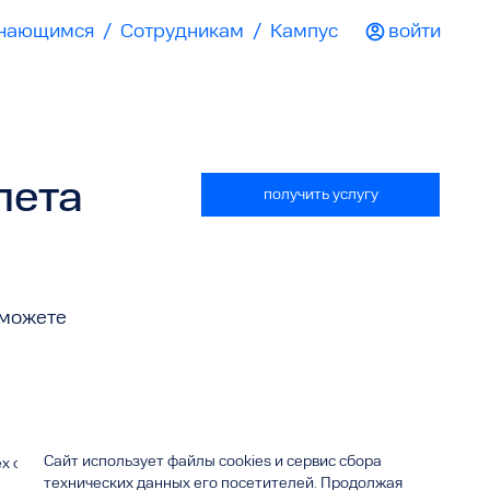
чающимся
/
Сотрудникам
/
Кампус
войти
лета
получить услугу
 можете
Сайт использует файлы cookies и сервис сбора
ех форм
технических данных его посетителей. Продолжая