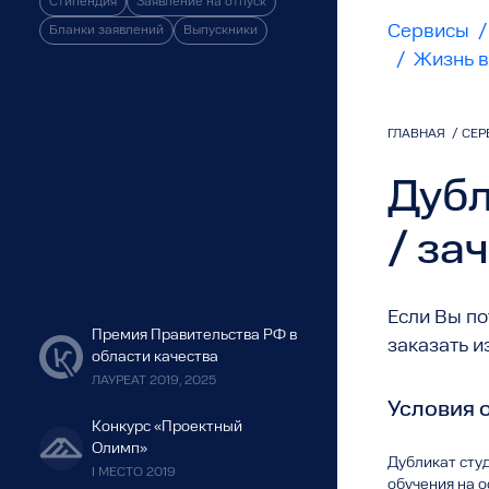
Стипендия
Заявление на отпуск
Сервисы
/
Бланки заявлений
Выпускники
/
Жизнь в
ГЛАВНАЯ
/
СЕР
Дубл
/ за
Если Вы по
Премия Правительства РФ в
заказать и
области качества
ЛАУРЕАТ 2019, 2025
Условия 
Конкурс «Проектный
Олимп»
Дубликат студ
I МЕСТО 2019
обучения на 