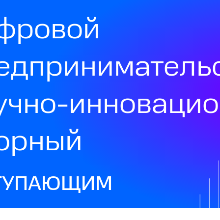
фровой
едприниматель
учно-инноваци
орный
ТУПАЮЩИМ