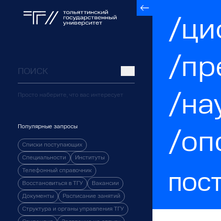
/ци
/пр
/на
Просто наберите, что вас интересует
Популярные запросы
/оп
Списки поступающих
Специальности
Институты
Телефонный справочник
ПОС
Восстановиться в ТГУ
Вакансии
Документы
Расписание занятий
Структура и органы управления ТГУ