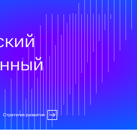
ский
онный
Стратегия развития