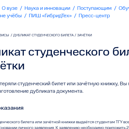
О вузе
/
Наука и инновации
/
Поступающим
/
Обу
не учёбы
/
ПИШ «ГибридТех»
/
Пресс-центр
ВИСЫ
/
ДУБЛИКАТ СТУДЕНЧЕСКОГО БИЛЕТА / ЗАЧЁТКИ
икат студенческого би
чётки
теряли студенческий билет или зачётную книжку, Вы
зготовление дубликата документа.
оказания
енческого билета или зачётной книжки выдаётся студентам ТГУ вс
основании личного заявления. К заявлению необходимо приложить 2