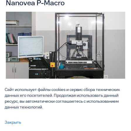
Nanovea P-Macro
Назначение:
предназначен для оценки механических свойств
Сайт использует файлы cookies и сервис сбора технических
тонких/толстых покрытий, подложек и поверхностно
данных его посетителей. Продолжая использовать данный
упрочненных слоев материала. Позволяет определять:
ресурс, вы автоматически соглашаетесь с использованием
твердость, модуль упругости, размеры повреждений, работу
данных технологий.
пластической и упругой деформации, глубину погружения
индентора, адгезионную/когезионную прочность по
Закрыть
стандартам: ISO 14577, ASTM E 2546 и др. подходящих под
технические возможности модели