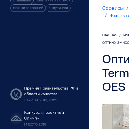
Стипендия
Заявление на отпуск
Сервисы
/
Бланки заявлений
Выпускники
/
Жизнь в
ГЛАВНАЯ
/
НАУ
ОПТИКО-ЭМИССИ
Опти
Term
OES
Премия Правительства РФ в
области качества
ЛАУРЕАТ 2019, 2025
Конкурс «Проектный
Олимп»
I МЕСТО 2019