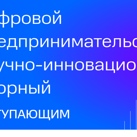
фровой
едприниматель
учно-инноваци
орный
ТУПАЮЩИМ