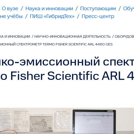
О вузе
/
Наука и инновации
/
Поступающим
/
Обу
не учёбы
/
ПИШ «ГибридТех»
/
Пресс-центр
КА И ИННОВАЦИИ
/
НАУЧНО-ИННОВАЦИОННАЯ ДЕЯТЕЛЬНОСТЬ
/
ОБОРУДО
ОННЫЙ СПЕКТРОМЕТР TERMO FISHER SCIENTIFIC ARL 4460 OES
ко-эмиссионный спек
o Fisher Scientific ARL