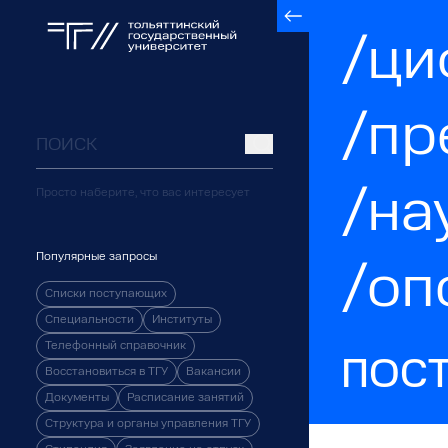
/ци
/пр
/на
Просто наберите, что вас интересует
Популярные запросы
/оп
Списки поступающих
Специальности
Институты
Телефонный справочник
ПОС
Восстановиться в ТГУ
Вакансии
Документы
Расписание занятий
Структура и органы управления ТГУ