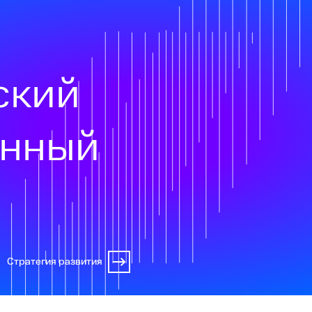
ский
онный
Стратегия развития