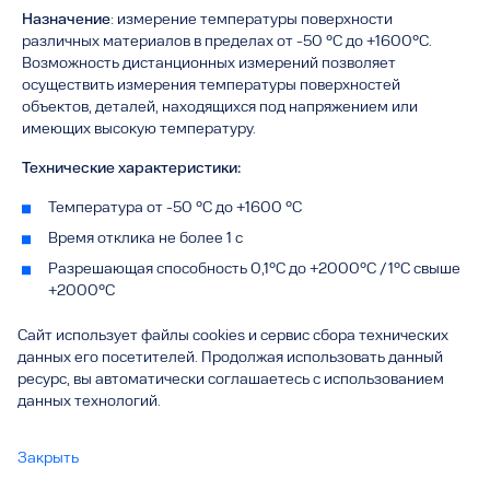
Назначение
: измерение температуры поверхности
различных материалов в пределах от -50 °C до +1600°C.
Возможность дистанционных измерений позволяет
осуществить измерения температуры поверхностей
объектов, деталей, находящихся под напряжением или
имеющих высокую температуру.
Технические характеристики:
Температура от -50 °С до +1600 °С
Время отклика не более 1 с
Разрешающая способность 0,1°С до +2000°С / 1°С свыше
+2000°С
Погрешность ± 1,5% либо ± 2 °С
Сайт использует файлы cookies и сервис сбора технических
Оптическое разрешение 50:1
данных его посетителей. Продолжая использовать данный
ресурс, вы автоматически соглашаетесь с использованием
Изменение коэффициента излучения измеряемых
данных технологий.
поверхностей Регулируемый 0,10 ~ 1,0
Габаритные размеры 220х120х56 мм
Закрыть
Вес 290 г