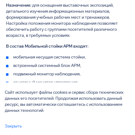
Назначение:
для оснащения выставочных экспозиций,
детального изучения информационных материалов,
формирования учебных рабочих мест и тренажеров.
Настройка положения монитора наблюдения позволяет
обеспечить работу с группами посетителей различного
возраста, в требуемых условиях.
В состав Мобильной стойки АРМ входят:
мобильная несущая система стойки;
встроенный системный блок АРМ;
подвижный монитор наблюдения;
сенсорный монитор управления;
динамики аудиосистемы;
Сайт использует файлы cookies и сервис сбора технических
данных его посетителей. Продолжая использовать данный
регулируемый кронштейн монитора управления;
ресурс, вы автоматически соглашаетесь с использованием
электропривод монитора наблюдения;
данных технологий.
пульт управления положением монитора наблюдения;
единая система навигации и защиты мультимедийного
Закрыть
контента с динамическими 3D-моделями (системная