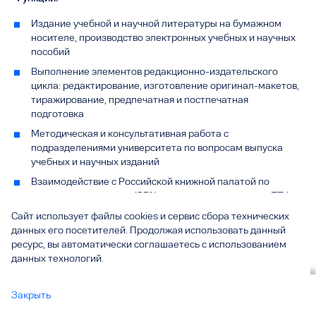
Издание учебной и научной литературы на бумажном
носителе, производство электронных учебных и научных
пособий
Выполнение элементов редакционно-издательского
цикла: редактирование, изготовление оригинал-макетов,
тиражирование, предпечатная и постпечатная
подготовка
Методическая и консультативная работа с
подразделениями университета по вопросам выпуска
учебных и научных изданий
Взаимодействие с Российской книжной палатой по
вопросам присвоения ISBN изданиям, выпущенным ТГУ
Подготовка изданий, выпущенных ТГУ, к государственной
Сайт использует файлы cookies и сервис сбора технических
регистрации и рассылка обязательных экземпляров
данных его посетителей. Продолжая использовать данный
ресурс, вы автоматически соглашаетесь с использованием
Разметка статей, публикуемых в журналах ТГУ в
данных технологий.
программе Articulus для размещения на платформе
eLibrary
Вы смотрите
Закрыть
Издательство
все