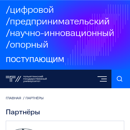
/цифровой
/предпринимательский
/научно-инновационный
/опорный
ПОСТУПАЮЩИМ
ГЛАВНАЯ
/
ПАРТНЁРЫ
Партнёры