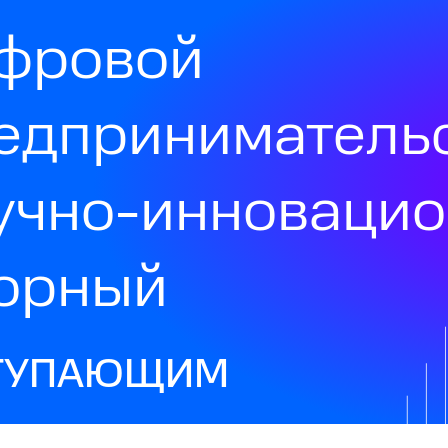
фровой
едприниматель
учно-инноваци
орный
ТУПАЮЩИМ