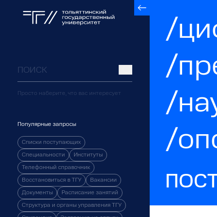
/ци
/пр
/на
Просто наберите, что вас интересует
Популярные запросы
/оп
Списки поступающих
Специальности
Институты
Телефонный справочник
ПОС
Восстановиться в ТГУ
Вакансии
Документы
Расписание занятий
Структура и органы управления ТГУ