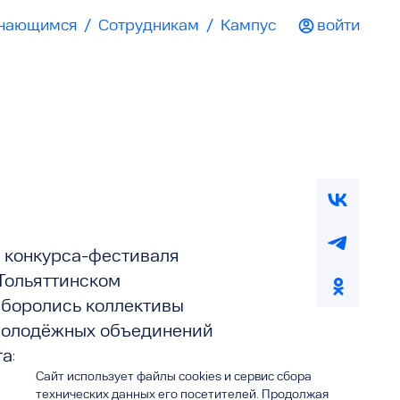
чающимся
/
Сотрудникам
/
Кампус
войти
 конкурса-фестиваля
Тольяттинском
о боролись коллективы
 молодёжных объединений
та», а также Школа
Сайт использует файлы cookies и сервис сбора
технических данных его посетителей. Продолжая