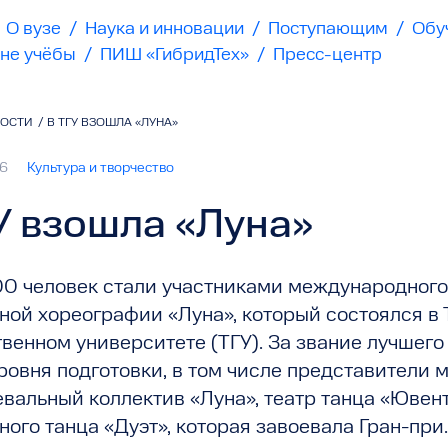
О вузе
/
Наука и инновации
/
Поступающим
/
Обу
не учёбы
/
ПИШ «ГибридТех»
/
Пресс-центр
ВОСТИ
/
В ТГУ ВЗОШЛА «ЛУНА»
26
Культура и творчество
У взошла «Луна»
0 человек стали участниками международного
ной хореографии «Луна», который состоялся в 
венном университете (ТГУ). За звание лучшег
уровня подготовки, в том числе представители
евальный коллектив «Луна», театр танца «Ювен
ого танца «Дуэт», которая завоевала Гран-при.