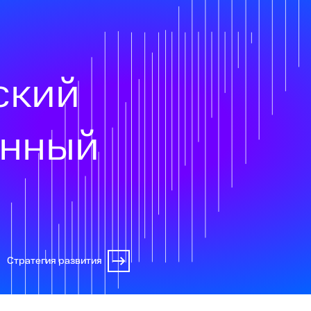
ский
онный
Стратегия развития