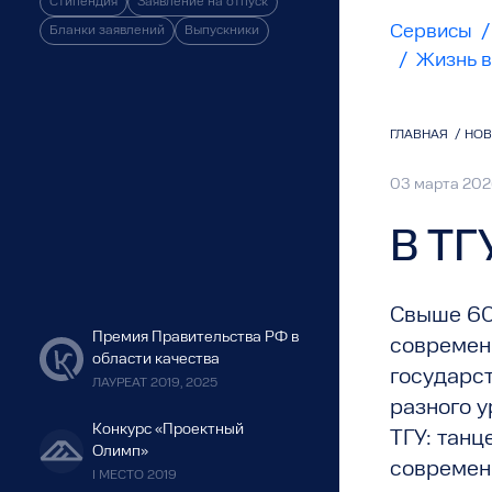
Стипендия
Заявление на отпуск
Сервисы
/
Бланки заявлений
Выпускники
/
Жизнь в
ГЛАВНАЯ
/
НО
03 марта 20
В ТГ
Свыше 60
Премия Правительства РФ в
современ
области качества
государст
ЛАУРЕАТ 2019, 2025
разного 
Конкурс «Проектный
ТГУ: танц
Олимп»
современн
I МЕСТО 2019