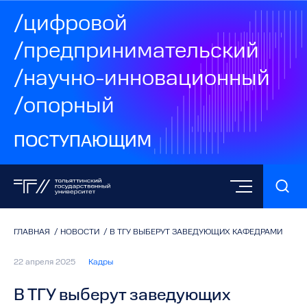
/цифровой
/предпринимательский
/научно-инновационный
/опорный
ПОСТУПАЮЩИМ
ГЛАВНАЯ
/
НОВОСТИ
/
В ТГУ ВЫБЕРУТ ЗАВЕДУЮЩИХ КАФЕДРАМИ
22 апреля 2025
Кадры
В ТГУ выберут заведующих