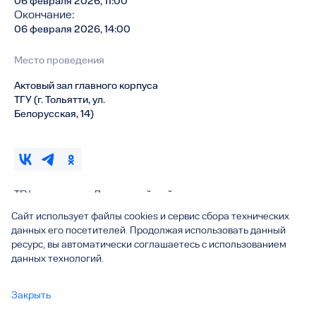
06 февраля 2026, 11:00
Окончание:
06 февраля 2026, 14:00
Место проведения
Актовый зал главного корпуса
ТГУ (г. Тольятти, ул.
Белорусская, 14)
ТГУ отпразднует День российской науки
Сайт использует файлы cookies и сервис сбора технических
6 февраля в Тольяттинском государственном университете
данных его посетителей. Продолжая использовать данный
(ТГУ) состоится торжественный приём ректора ТГУ
Михаила
ресурс, вы автоматически соглашаетесь с использованием
Криштала
, посвящённый Дню российской науки.
данных технологий.
8 февраля 1724 года Пётр I подписал указ о создании
Российской Академии наук и художеств. С этого дня в России
Закрыть
и отмечается День российской науки. В канун праздника в