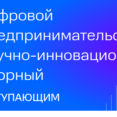
фровой
едприниматель
учно-инноваци
орный
ТУПАЮЩИМ