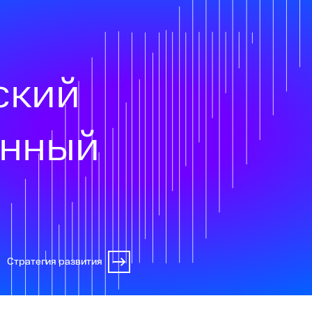
ский
онный
Стратегия развития