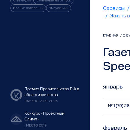
Стипендия
Заявление на отпуск
Сервисы
/
Бланки заявлений
Выпускники
/
Жизнь в
ГЛАВНАЯ
/
О В
Газе
Spee
январь
Премия Правительства РФ в
области качества
ЛАУРЕАТ 2019, 2025
№ 1 (79) 2
Конкурс «Проектный
Олимп»
I МЕСТО 2019
февраль