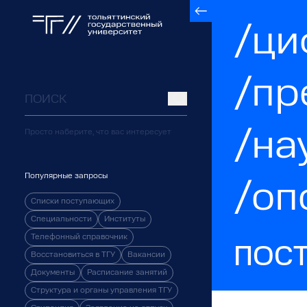
/ци
/пр
/на
Просто наберите, что вас интересует
Популярные запросы
/оп
Списки поступающих
Специальности
Институты
Телефонный справочник
ПОС
Восстановиться в ТГУ
Вакансии
Документы
Расписание занятий
Структура и органы управления ТГУ