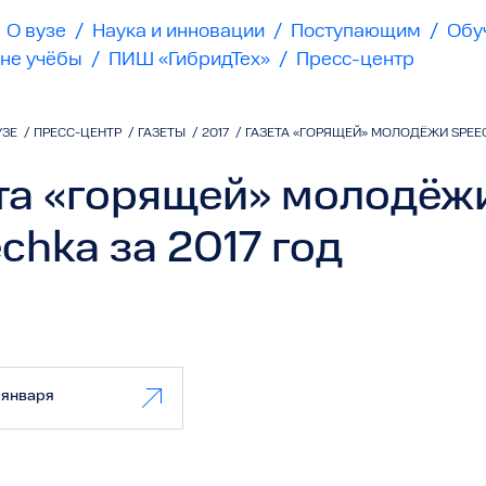
О вузе
/
Наука и инновации
/
Поступающим
/
Обу
не учёбы
/
ПИШ «ГибридТех»
/
Пресс-центр
УЗЕ
/
ПРЕСС-ЦЕНТР
/
ГАЗЕТЫ
/
2017
/
ГАЗЕТА «ГОРЯЩЕЙ» МОЛОДЁЖИ SPEE
та «горящей» молодёж
chka за 2017 год
6 января