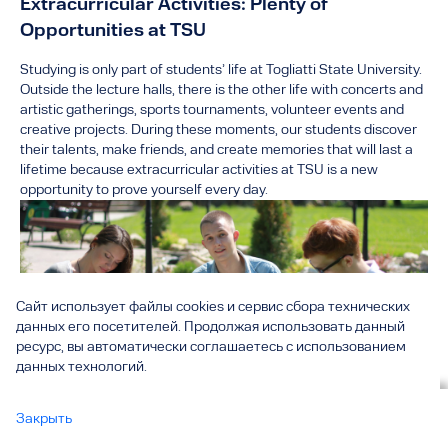
Extracurricular Activities: Plenty of
Opportunities at TSU
Studying is only part of students’ life at Togliatti State University.
Outside the lecture halls, there is the other life with concerts and
artistic gatherings, sports tournaments, volunteer events and
creative projects. During these moments, our students discover
their talents, make friends, and create memories that will last a
lifetime because extracurricular activities at TSU is a new
opportunity to prove yourself every day.
Сайт использует файлы cookies и сервис сбора технических
данных его посетителей. Продолжая использовать данный
ресурс, вы автоматически соглашаетесь с использованием
данных технологий.
Вы смотрите
Закрыть
Campus Life
все
Green area near campus