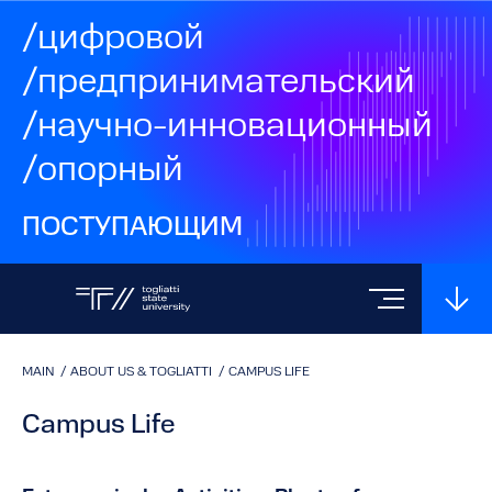
/цифровой
/предпринимательский
/научно-инновационный
/опорный
ПОСТУПАЮЩИМ
MAIN
/
ABOUT US & TOGLIATTI
/
CAMPUS LIFE
Campus Life