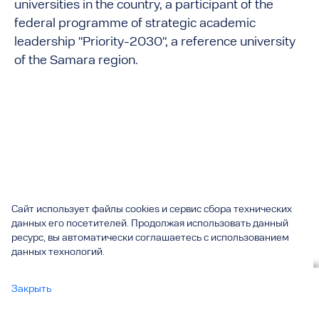
universities in the country, a participant of the
federal programme of strategic academic
leadership "Priority-2030", a reference university
of the Samara region.
Сайт использует файлы cookies и сервис сбора технических
данных его посетителей. Продолжая использовать данный
ресурс, вы автоматически соглашаетесь с использованием
данных технологий.
Вы смотрите
Закрыть
About us & Togliatti
все
University