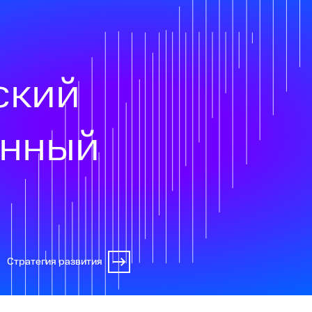
ский
онный
Стратегия развития