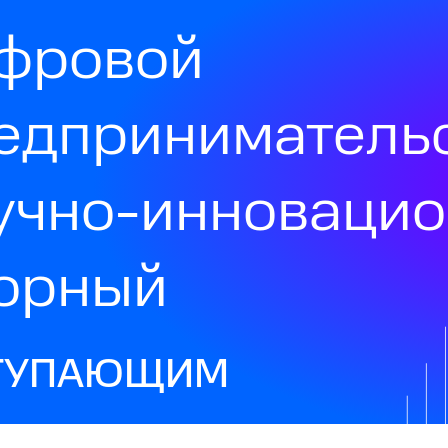
фровой
едприниматель
учно-инноваци
орный
ТУПАЮЩИМ