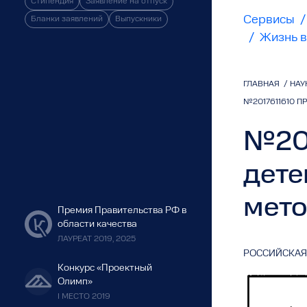
Стипендия
Заявление на отпуск
Сервисы
/
Бланки заявлений
Выпускники
/
Жизнь в
ГЛАВНАЯ
/
НАУ
№2017611610 
№201
дете
мето
Премия Правительства РФ в
области качества
ЛАУРЕАТ 2019, 2025
РОССИЙСКАЯ
Конкурс «Проектный
Олимп»
I МЕСТО 2019