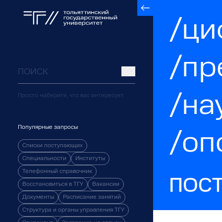
/ци
/пр
/на
Просто наберите, что вас интересует
Популярные запросы
/оп
Списки поступающих
Специальности
Институты
Телефонный справочник
ПОС
Восстановиться в ТГУ
Вакансии
Документы
Расписание занятий
Структура и органы управления ТГУ