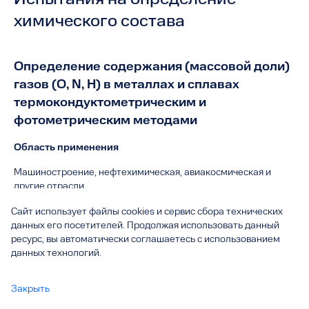
Испытания на определение
химического состава
Определение содержания (массовой доли)
газов (O, N, H) в металлах и сплавах
термокондуктометрическим и
фотометрическим методами
Область применения
Машиностроение, нефтехимическая, авиакосмическая и
другие отрасли
Объект испытаний
Сайт использует файлы cookies и сервис сбора технических
данных его посетителей. Продолжая использовать данный
Сплавы на основе железа: стали конструкционные
ресурс, вы автоматически соглашаетесь с использованием
(углеродистые и легированные) и изделия из них Медь и
данных технологий.
изделия из меди Сплавы на основе титана, изделия из них
Методика испытаний
Закрыть