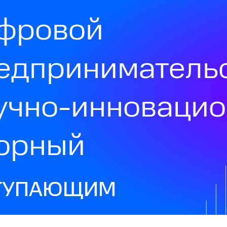
фровой
едприниматель
учно-инноваци
орный
ТУПАЮЩИМ