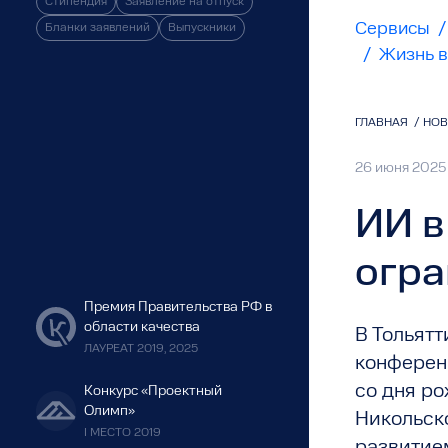
Стипендия
Заявление на отпуск
Сервисы
/
Бланки заявлений
Выпускники
/
Жизнь в
ГЛАВНАЯ
/
НО
26 июня 202
ИИ в
огра
Премия Правительства РФ в
области качества
В Тольятт
ЛАУРЕАТ 2019, 2025
конферен
со дня р
Конкурс «Проектный
Олимп»
Никольско
I МЕСТО 2019