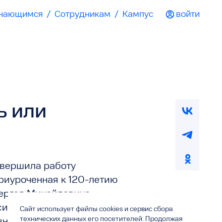
чающимся
/
Сотрудникам
/
Кампус
войти
ь или
авершила работу
риуроченная к 120-летию
Сергея Михайловича
ссийское образование с
Сайт использует файлы cookies и сервис сбора
технических данных его посетителей. Продолжая