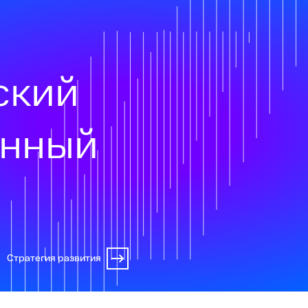
ский
онный
Стратегия развития