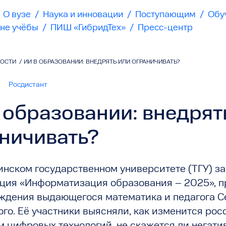
О вузе
/
Наука и инновации
/
Поступающим
/
Обу
не учёбы
/
ПИШ «ГибридТех»
/
Пресс-центр
ВОСТИ
/
ИИ В ОБРАЗОВАНИИ: ВНЕДРЯТЬ ИЛИ ОГРАНИЧИВАТЬ?
5
Росдистант
 образовании: внедрят
ничивать?
инском государственном университете (ТГУ) з
ция «Информатизация образования – 2025», п
ождения выдающегося математика и педагога 
го. Её участники выясняли, как изменится ро