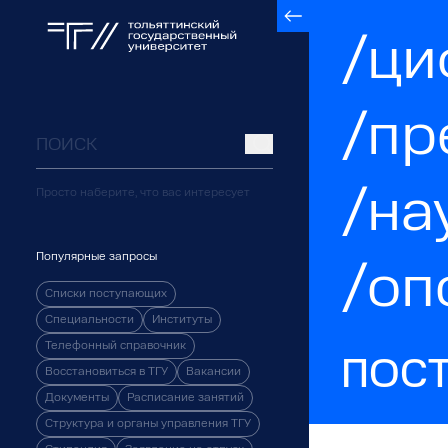
/ци
/пр
/на
Просто наберите, что вас интересует
Популярные запросы
/оп
Списки поступающих
Специальности
Институты
Телефонный справочник
ПОС
Восстановиться в ТГУ
Вакансии
Документы
Расписание занятий
Структура и органы управления ТГУ